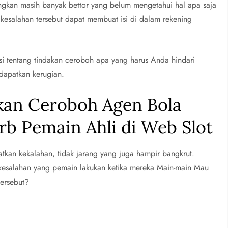
angkan masih banyak bettor yang belum mengetahui hal apa saja
 kesalahan tersebut dapat membuat isi di dalam rekening
si tentang tindakan ceroboh apa yang harus Anda hindari
ndapatkan kerugian.
akan Ceroboh Agen Bola
rb Pemain Ahli di Web Slot
an kekalahan, tidak jarang yang juga hampir bangkrut.
 kesalahan yang pemain lakukan ketika mereka Main-main Mau
tersebut?