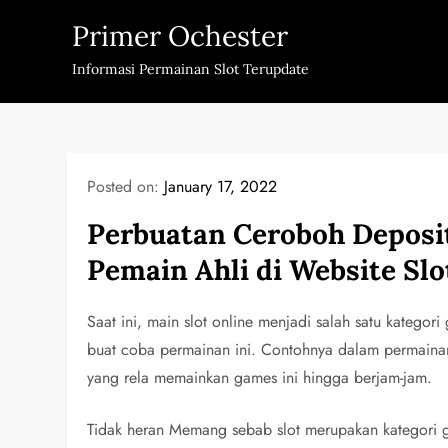
Skip
Primer Ochester
to
content
Informasi Permainan Slot Terupdate
Posted on:
January 17, 2022
Perbuatan Ceroboh Deposit
Pemain Ahli di Website Slo
Saat ini, main slot online menjadi salah satu kategor
buat coba permainan ini. Contohnya dalam permainan
yang rela memainkan games ini hingga berjam-jam.
Tidak heran Memang sebab slot merupakan kategori