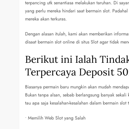
terpancing utk senantiasa melakukan taruhan. Di say
yang perlu mereka hindari saat bermain slot. Padahal
mereka akan terkuras.
Dengan alasan itulah, kami akan memberikan informa
disaat bermain slot online di situs Slot agar tidak me
Berikut ini Ialah Tind
Terpercaya Deposit 50
Biasanya permain baru mungkin akan mudah mendapatk
Bukan tanpa alsan, sebab berlangsung banyak sekali
tau apa saja kesalahan-kesalahan dalam bermain slot 
• Memilih Web Slot yang Salah