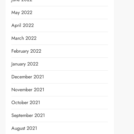
May 2022
April 2022
March 2022
February 2022
January 2022
December 2021
November 2021
October 2021
September 2021
August 2021