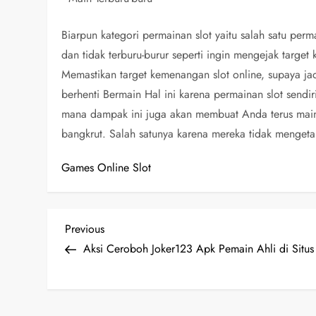
Biarpun kategori permainan slot yaitu salah satu perm
dan tidak terburu-burur seperti ingin mengejak targe
Memastikan target kemenangan slot online, supaya j
berhenti Bermain Hal ini karena permainan slot send
mana dampak ini juga akan membuat Anda terus main d
bangkrut. Salah satunya karena mereka tidak mengeta
Games Online Slot
P
Previous
Previous
Post
Aksi Ceroboh Joker123 Apk Pemain Ahli di Situs
o
s