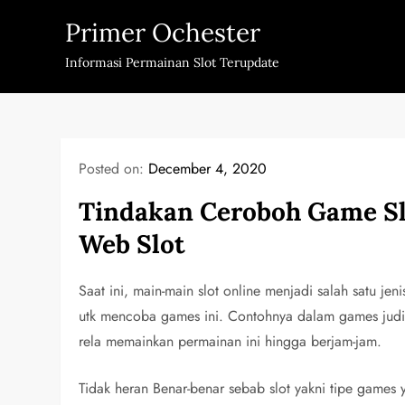
Skip
Primer Ochester
to
content
Informasi Permainan Slot Terupdate
Posted on:
December 4, 2020
Tindakan Ceroboh Game Slo
Web Slot
Saat ini, main-main slot online menjadi salah satu je
utk mencoba games ini. Contohnya dalam games judi 
rela memainkan permainan ini hingga berjam-jam.
Tidak heran Benar-benar sebab slot yakni tipe game