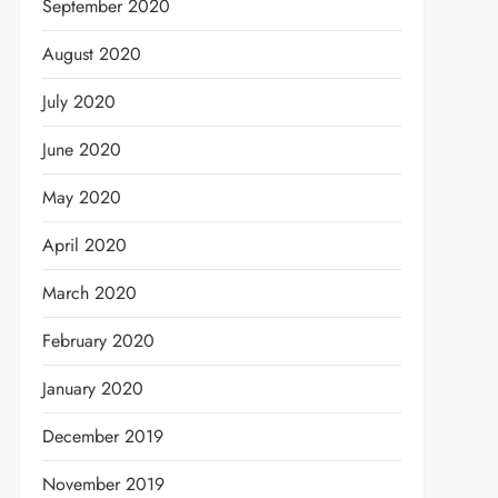
September 2020
August 2020
July 2020
June 2020
May 2020
April 2020
March 2020
February 2020
t
January 2020
December 2019
November 2019