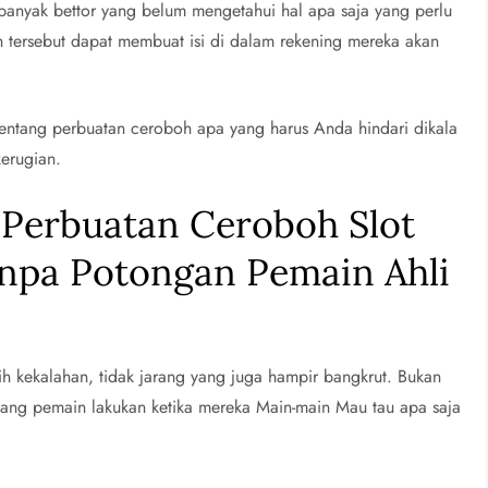
banyak bettor yang belum mengetahui hal apa saja yang perlu
an tersebut dapat membuat isi di dalam rekening mereka akan
entang perbuatan ceroboh apa yang harus Anda hindari dikala
kerugian.
 Perbuatan Ceroboh Slot
anpa Potongan Pemain Ahli
 kekalahan, tidak jarang yang juga hampir bangkrut. Bukan
 yang pemain lakukan ketika mereka Main-main Mau tau apa saja