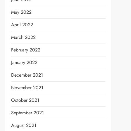
May 2022
April 2022
March 2022
February 2022
January 2022
December 2021
November 2021
October 2021
September 2021
August 2021