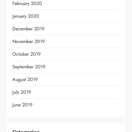
February 2020
January 2020
December 2019
November 2019
October 2019
September 2019
August 2019
July 2019
June 2019