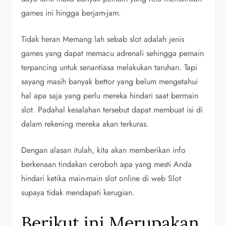
games ini hingga berjam-jam.
Tidak heran Memang lah sebab slot adalah jenis
games yang dapat memacu adrenali sehingga pemain
terpancing untuk senantiasa melakukan taruhan. Tapi
sayang masih banyak bettor yang belum mengetahui
hal apa saja yang perlu mereka hindari saat bermain
slot. Padahal kesalahan tersebut dapat membuat isi di
dalam rekening mereka akan terkuras.
Dengan alasan itulah, kita akan memberikan info
berkenaan tindakan ceroboh apa yang mesti Anda
hindari ketika main-main slot online di web Slot
supaya tidak mendapati kerugian.
Berikut ini Merupakan