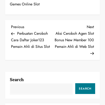
Games Online Slot
P
Previous
Next
Previous
Next
Post
Post
Perbuatan Ceroboh
Aksi Ceroboh Agen Slot
o
Cara Daftar Joker123
Bonus New Member 100
Pemain Ahli di Situs Slot
Pemain Ahli di Web Slot
s
t
n
a
Search
v
SEARCH
i