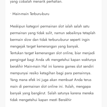
yang cobalah menarik perhatian.
• Main-main Terburu-buru
Meskipun kategori permainan slot ialah salah satu
permainan yang tidak sulit, namun sebaiknya tetaplah
bermain slow dan tidak terburu-burur seperti ingin
mengejak target kemenangan yang banyak.
Tentukan target kemenangan slot online, biar menjadi
pengingat bagi Anda utk mengetahui kapan waktunya
berakhir Main-main Hal ini karena games slot sendiri
mempunyai resiko ketagihan bagi para pemainnya.
Yang mana efek ini juga akan membuat Anda terus
main di permainan slot online ini. Itulah, mengapa
banyak yang bangkrut. Salah satunya karena mereka
tidak mengetahui kapan mesti Berakhir