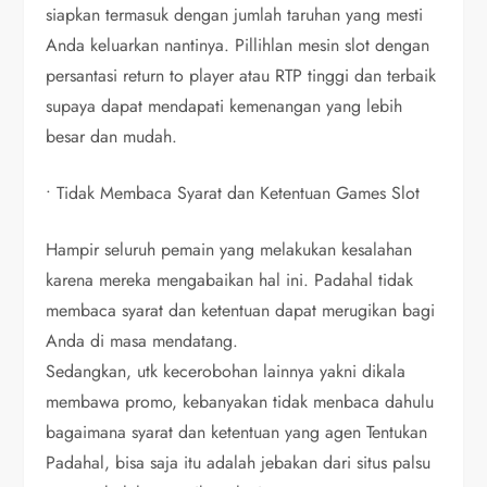
siapkan termasuk dengan jumlah taruhan yang mesti
Anda keluarkan nantinya. Pillihlan mesin slot dengan
persantasi return to player atau RTP tinggi dan terbaik
supaya dapat mendapati kemenangan yang lebih
besar dan mudah.
• Tidak Membaca Syarat dan Ketentuan Games Slot
Hampir seluruh pemain yang melakukan kesalahan
karena mereka mengabaikan hal ini. Padahal tidak
membaca syarat dan ketentuan dapat merugikan bagi
Anda di masa mendatang.
Sedangkan, utk kecerobohan lainnya yakni dikala
membawa promo, kebanyakan tidak menbaca dahulu
bagaimana syarat dan ketentuan yang agen Tentukan
Padahal, bisa saja itu adalah jebakan dari situs palsu