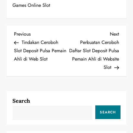
Games Online Slot
P
Previous
Next
Previous
Next
Post
Post
Tindakan Ceroboh
Perbuatan Ceroboh
o
Slot Deposit Pulsa Pemain
Daftar Slot Deposit Pulsa
Ahli di Web Slot
Pemain Ahli di Website
s
Slot
t
n
a
Search
v
SEARCH
i