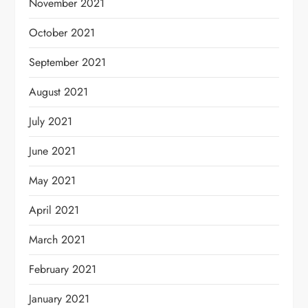
November 2021
October 2021
September 2021
August 2021
July 2021
June 2021
May 2021
April 2021
March 2021
February 2021
January 2021