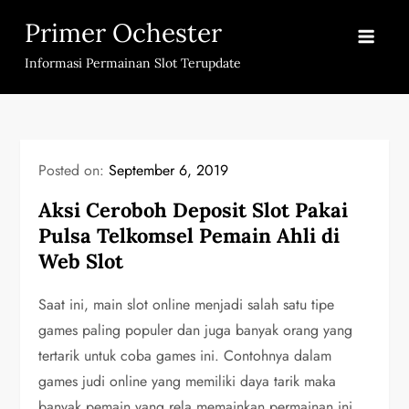
Skip
Primer Ochester
to
content
Informasi Permainan Slot Terupdate
Posted on:
September 6, 2019
Aksi Ceroboh Deposit Slot Pakai
Pulsa Telkomsel Pemain Ahli di
Web Slot
Saat ini, main slot online menjadi salah satu tipe
games paling populer dan juga banyak orang yang
tertarik untuk coba games ini. Contohnya dalam
games judi online yang memiliki daya tarik maka
banyak pemain yang rela memainkan permainan ini