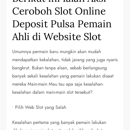
Ceroboh Slot Online
Deposit Pulsa Pemain
Ahli di Website Slot
Umumnya permain baru mungkin akan mudah
mendapatkan kekalahan, tidak jarang yang juga nyaris
bangkrut. Bukan tanpa alsan, sebab berlangsung
banyak sekali kesalahan yang pemain lakukan disaat
mereka Main-main Mau tau apa saja kesalahan-
kesalahan dalam main-main slot tersebut?
• Pilih Web Slot yang Salah
Kesalahan pertama yang banyak pemain lakukan