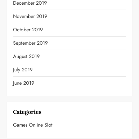
December 2019
November 2019
October 2019
September 2019
August 2019
July 2019
June 2019
Categories
Games Online Slot