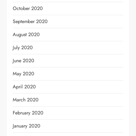
October 2020
September 2020
August 2020
July 2020
June 2020
May 2020
April 2020
March 2020
February 2020
January 2020