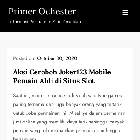
Skip
Primer Ochester
to
content
Informasi Permainan Slot Terupdate
Posted on:
October 30, 2020
Aksi Ceroboh Joker123 Mobile
Pemain Ahli di Situs Slot
Saat ini, main slot online jadi salah satu type games
paling ternama dan juga banyak orang yang tertarik
untuk coba permainan ini. Misalnya dalam permainan
judi online yang memiliki daya tarik sehingga banyak
pemain yang rela memainkan permainan ini hingga
berjam-jam.