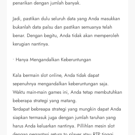
penarikan dengan jumlah banyak.
Jadi, pastikan dulu seluruh data yang Anda masukkan
bukanlah data palsu dan pastikan semuanya telah
benar. Dengan begitu, Anda tidak akan memperoleh
kerugian nantinya.
• Hanya Mengandalkan Keberuntungan
Kala bermain slot online, Anda tidak dapat
sepenuhnya mengandalkan keberuntungan saja.
Waktu main-main games ini, Anda tetap membutuhkan
beberapa strategi yang matang.
Terdapat bebreapa strategi yang mungkin dapat Anda
siapkan termasuk juga dengan jumlah taruhan yang
harus Anda keluarkan nantinya. Pillihlan mesin slot
dengan persantasi return to player atau RTP tinggi