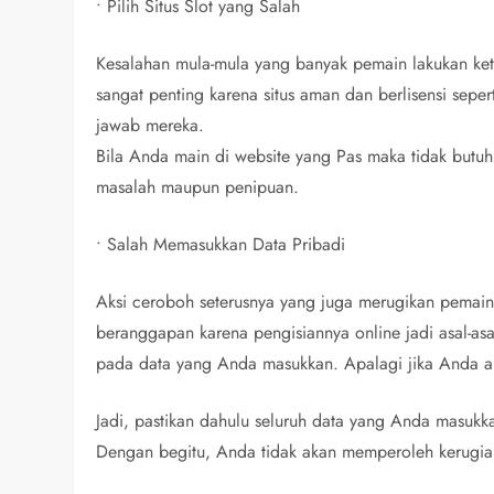
• Pilih Situs Slot yang Salah
Kesalahan mula-mula yang banyak pemain lakukan ketik
sangat penting karena situs aman dan berlisensi sepe
jawab mereka.
Bila Anda main di website yang Pas maka tidak butuh
masalah maupun penipuan.
• Salah Memasukkan Data Pribadi
Aksi ceroboh seterusnya yang juga merugikan pemain
beranggapan karena pengisiannya online jadi asal-asa
pada data yang Anda masukkan. Apalagi jika Anda a
Jadi, pastikan dahulu seluruh data yang Anda masukk
Dengan begitu, Anda tidak akan memperoleh kerugia