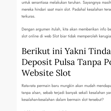
untuk senantiasa melakukan taruhan. Sayangnya masih
mereka hindari saat main slot. Padahal kesalahan te
terkuras.
Dengan argumen itulah, kita akan memberikan info be
slot online di web Slot biar tidak memperoleh kerugia
Berikut ini Yakni Tind
Deposit Pulsa Tanpa P
Website Slot
Rata-rata permain baru mungkin akan mudah mendapat
tanpa alsan, sebab terjadi banyak sekali kesalahan 
kesalahan-kesalahan dalam bermain slot tersebut?