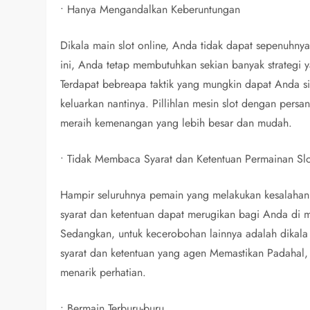
• Hanya Mengandalkan Keberuntungan
Dikala main slot online, Anda tidak dapat sepenuhn
ini, Anda tetap membutuhkan sekian banyak strategi 
Terdapat bebreapa taktik yang mungkin dapat Anda s
keluarkan nantinya. Pillihlan mesin slot dengan persan
meraih kemenangan yang lebih besar dan mudah.
• Tidak Membaca Syarat dan Ketentuan Permainan Slo
Hampir seluruhnya pemain yang melakukan kesalahan
syarat dan ketentuan dapat merugikan bagi Anda di
Sedangkan, untuk kecerobohan lainnya adalah dikal
syarat dan ketentuan yang agen Memastikan Padahal, 
menarik perhatian.
• Bermain Terburu-buru