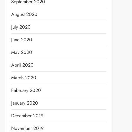
September 2020
August 2020
July 2020
June 2020
May 2020
April 2020
March 2020
February 2020
t
January 2020
December 2019
November 2019