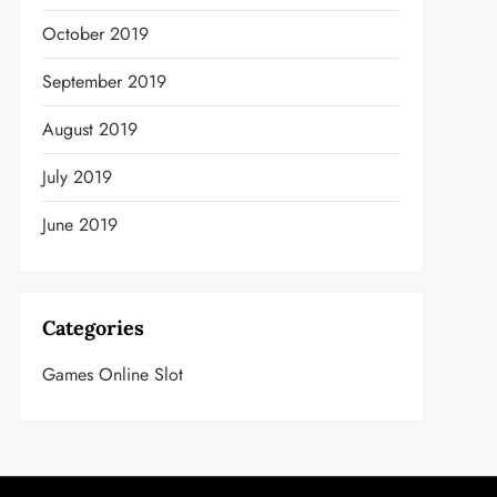
October 2019
September 2019
August 2019
July 2019
June 2019
Categories
Games Online Slot