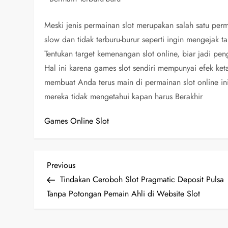
Meski jenis permainan slot merupakan salah satu perm
slow dan tidak terburu-burur seperti ingin mengejak
Tentukan target kemenangan slot online, biar jadi 
Hal ini karena games slot sendiri mempunyai efek ke
membuat Anda terus main di permainan slot online ini
mereka tidak mengetahui kapan harus Berakhir
Games Online Slot
P
Previous
Previous
Post
Tindakan Ceroboh Slot Pragmatic Deposit Pulsa
o
Tanpa Potongan Pemain Ahli di Website Slot
s