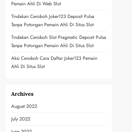
Pemain Ahli Di Web Slot
Tindakan Ceroboh Joker123 Deposit Pulsa
Tanpa Potongan Pemain Ahli Di Situs Slot
Tindakan Ceroboh Slot Pragmatic Deposit Pulsa
Tanpa Potongan Pemain Ahli Di Situs Slot
Aksi Ceroboh Cara Daftar Joker123 Pemain
Ahli Di Situs Slot
Archives
August 2022
July 2022
June 2022