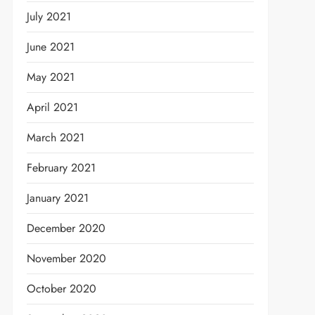
July 2021
June 2021
May 2021
April 2021
March 2021
February 2021
January 2021
December 2020
November 2020
October 2020