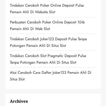
a
Tindakan Ceroboh Poker Online Deposit Pulsa
Pemain Ahli Di Website Slot
t
Perbuatan Ceroboh Poker Online Deposit 10rb
i
Pemain Ahli Di Web Slot
o
Tindakan Ceroboh Joker123 Deposit Pulsa Tanpa
n
Potongan Pemain Ahli Di Situs Slot
Tindakan Ceroboh Slot Pragmatic Deposit Pulsa
Tanpa Potongan Pemain Ahli Di Situs Slot
Aksi Ceroboh Cara Daftar Joker123 Pemain Ahli Di
Situs Slot
Archives