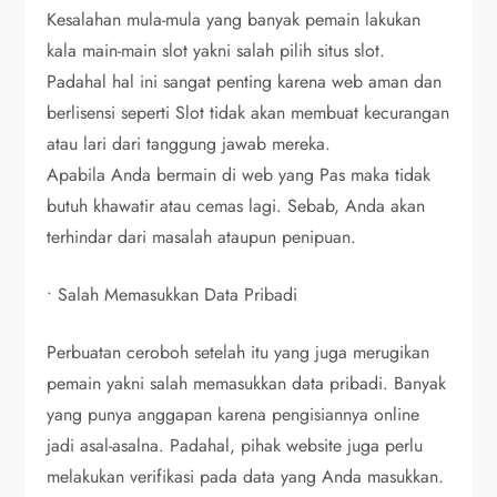
Kesalahan mula-mula yang banyak pemain lakukan
kala main-main slot yakni salah pilih situs slot.
Padahal hal ini sangat penting karena web aman dan
berlisensi seperti Slot tidak akan membuat kecurangan
atau lari dari tanggung jawab mereka.
Apabila Anda bermain di web yang Pas maka tidak
butuh khawatir atau cemas lagi. Sebab, Anda akan
terhindar dari masalah ataupun penipuan.
• Salah Memasukkan Data Pribadi
Perbuatan ceroboh setelah itu yang juga merugikan
pemain yakni salah memasukkan data pribadi. Banyak
yang punya anggapan karena pengisiannya online
jadi asal-asalna. Padahal, pihak website juga perlu
melakukan verifikasi pada data yang Anda masukkan.