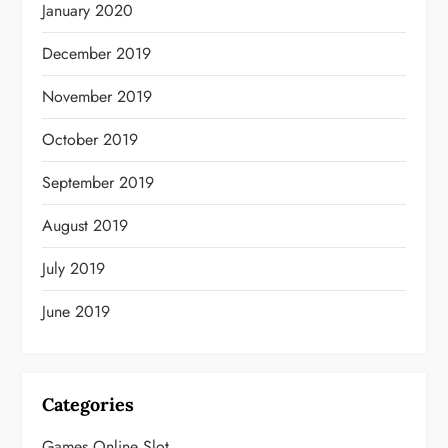
January 2020
December 2019
November 2019
October 2019
September 2019
August 2019
July 2019
June 2019
Categories
Games Online Slot