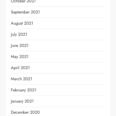
October 2021
September 2021
August 2021
July 2021
June 2021
May 2021
April 2021
March 2021
February 2021
January 2021
December 2020