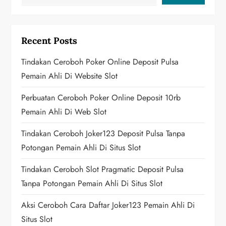
i
g
Recent Posts
a
Tindakan Ceroboh Poker Online Deposit Pulsa
Pemain Ahli Di Website Slot
t
Perbuatan Ceroboh Poker Online Deposit 10rb
i
Pemain Ahli Di Web Slot
o
Tindakan Ceroboh Joker123 Deposit Pulsa Tanpa
n
Potongan Pemain Ahli Di Situs Slot
Tindakan Ceroboh Slot Pragmatic Deposit Pulsa
Tanpa Potongan Pemain Ahli Di Situs Slot
Aksi Ceroboh Cara Daftar Joker123 Pemain Ahli Di
Situs Slot