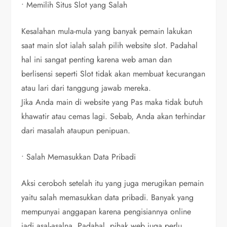
• Memilih Situs Slot yang Salah
Kesalahan mula-mula yang banyak pemain lakukan
saat main slot ialah salah pilih website slot. Padahal
hal ini sangat penting karena web aman dan
berlisensi seperti Slot tidak akan membuat kecurangan
atau lari dari tanggung jawab mereka.
Jika Anda main di website yang Pas maka tidak butuh
khawatir atau cemas lagi. Sebab, Anda akan terhindar
dari masalah ataupun penipuan.
• Salah Memasukkan Data Pribadi
Aksi ceroboh setelah itu yang juga merugikan pemain
yaitu salah memasukkan data pribadi. Banyak yang
mempunyai anggapan karena pengisiannya online
jadi asal-asalna. Padahal, pihak web juga perlu