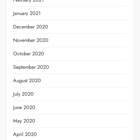
January 2021
December 2020
November 2020
October 2020
September 2020
August 2020
July 2020
June 2020
May 2020
April 2020