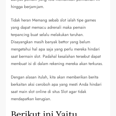
hingga berjam-jam.
Tidak heran Memang sebab slot ialah tipe games
yang dapat memacu adrenali maka pemain
terpancing buat selalu melakukan taruhan.
Disayangkan masih banyak bettor yang belum
mengetahui hal apa saja yang perlu mereka hindari
saat bermain slot. Padahal kesalahan tersebut dapat
membuat isi di dalam rekening mereka akan terkuras.
Dengan alasan itulah, kita akan memberikan berita
berkaitan aksi ceroboh apa yang mesti Anda hindari
saat main slot online di situs Slot agar tidak
mendapatkan kerugian.
Berikut ini Yaitu