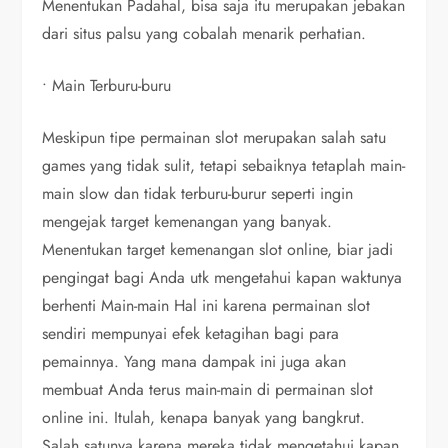
Menentukan Padahal, bisa saja itu merupakan jebakan
dari situs palsu yang cobalah menarik perhatian.
• Main Terburu-buru
Meskipun tipe permainan slot merupakan salah satu
games yang tidak sulit, tetapi sebaiknya tetaplah main-
main slow dan tidak terburu-burur seperti ingin
mengejak target kemenangan yang banyak.
Menentukan target kemenangan slot online, biar jadi
pengingat bagi Anda utk mengetahui kapan waktunya
berhenti Main-main Hal ini karena permainan slot
sendiri mempunyai efek ketagihan bagi para
pemainnya. Yang mana dampak ini juga akan
membuat Anda terus main-main di permainan slot
online ini. Itulah, kenapa banyak yang bangkrut.
Salah satunya karena mereka tidak mengetahui kapan