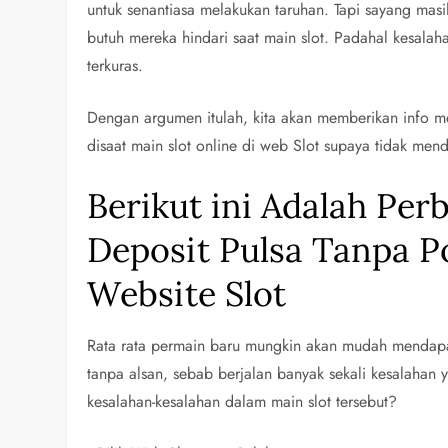
untuk senantiasa melakukan taruhan. Tapi sayang mas
butuh mereka hindari saat main slot. Padahal kesala
terkuras.
Dengan argumen itulah, kita akan memberikan info m
disaat main slot online di web Slot supaya tidak men
Berikut ini Adalah Pe
Deposit Pulsa Tanpa P
Website Slot
Rata rata permain baru mungkin akan mudah mendapat
tanpa alsan, sebab berjalan banyak sekali kesalahan
kesalahan-kesalahan dalam main slot tersebut?