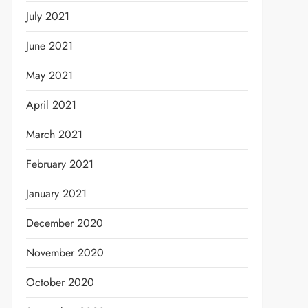
July 2021
June 2021
May 2021
April 2021
March 2021
February 2021
January 2021
December 2020
November 2020
October 2020