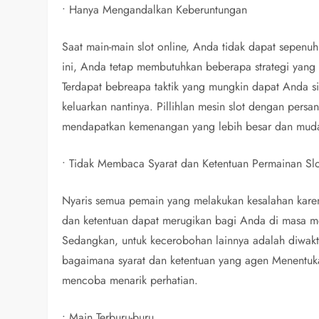
• Hanya Mengandalkan Keberuntungan
Saat main-main slot online, Anda tidak dapat sepen
ini, Anda tetap membutuhkan beberapa strategi yang
Terdapat bebreapa taktik yang mungkin dapat Anda s
keluarkan nantinya. Pillihlan mesin slot dengan persan
mendapatkan kemenangan yang lebih besar dan mud
• Tidak Membaca Syarat dan Ketentuan Permainan Slo
Nyaris semua pemain yang melakukan kesalahan kare
dan ketentuan dapat merugikan bagi Anda di masa m
Sedangkan, untuk kecerobohan lainnya adalah diwak
bagaimana syarat dan ketentuan yang agen Menentukan
mencoba menarik perhatian.
• Main Terburu-buru