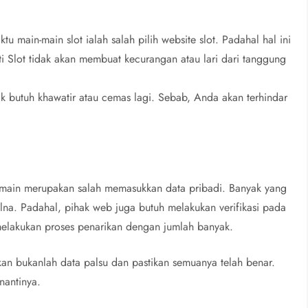
 main-main slot ialah salah pilih website slot. Padahal hal ini
rti Slot tidak akan membuat kecurangan atau lari dari tanggung
k butuh khawatir atau cemas lagi. Sebab, Anda akan terhindar
emain merupakan salah memasukkan data pribadi. Banyak yang
lna. Padahal, pihak web juga butuh melakukan verifikasi pada
elakukan proses penarikan dengan jumlah banyak.
kan bukanlah data palsu dan pastikan semuanya telah benar.
nantinya.