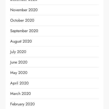
November 2020
October 2020
September 2020
August 2020
July 2020
June 2020
May 2020
April 2020
March 2020
February 2020