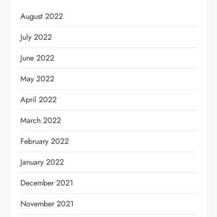
August 2022
July 2022
June 2022
May 2022
April 2022
March 2022
February 2022
January 2022
December 2021
November 2021