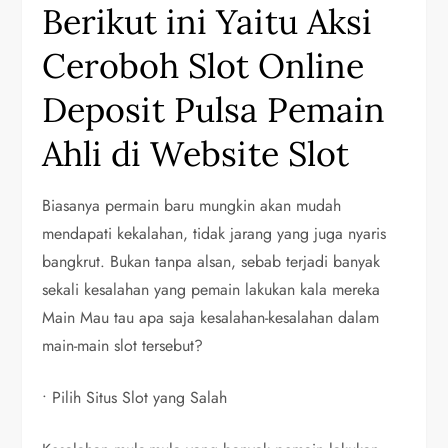
Berikut ini Yaitu Aksi
Ceroboh Slot Online
Deposit Pulsa Pemain
Ahli di Website Slot
Biasanya permain baru mungkin akan mudah
mendapati kekalahan, tidak jarang yang juga nyaris
bangkrut. Bukan tanpa alsan, sebab terjadi banyak
sekali kesalahan yang pemain lakukan kala mereka
Main Mau tau apa saja kesalahan-kesalahan dalam
main-main slot tersebut?
• Pilih Situs Slot yang Salah