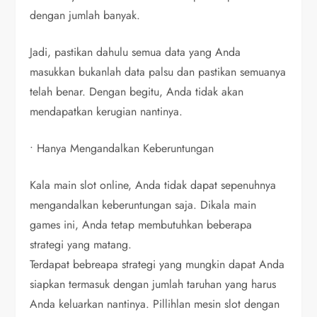
dengan jumlah banyak.
Jadi, pastikan dahulu semua data yang Anda
masukkan bukanlah data palsu dan pastikan semuanya
telah benar. Dengan begitu, Anda tidak akan
mendapatkan kerugian nantinya.
• Hanya Mengandalkan Keberuntungan
Kala main slot online, Anda tidak dapat sepenuhnya
mengandalkan keberuntungan saja. Dikala main
games ini, Anda tetap membutuhkan beberapa
strategi yang matang.
Terdapat bebreapa strategi yang mungkin dapat Anda
siapkan termasuk dengan jumlah taruhan yang harus
Anda keluarkan nantinya. Pillihlan mesin slot dengan