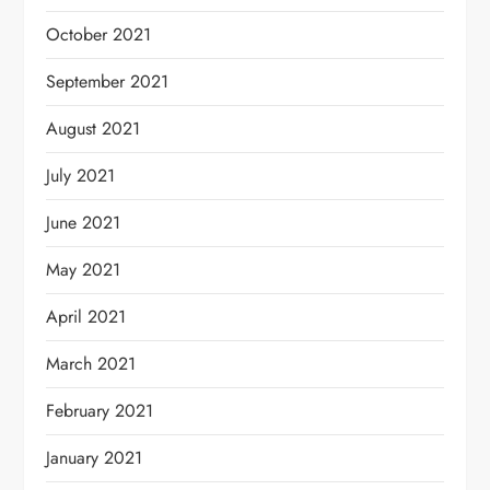
October 2021
September 2021
August 2021
July 2021
June 2021
May 2021
April 2021
March 2021
February 2021
January 2021