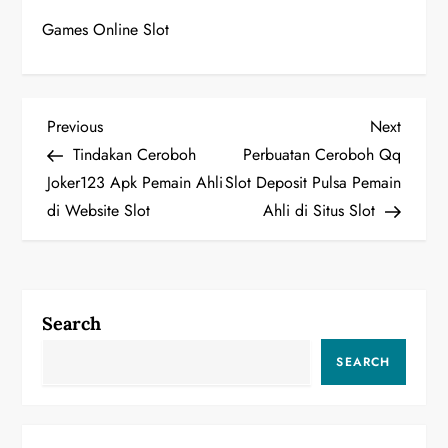
Games Online Slot
P
Previous
Next
Previous
Next
Post
Post
Tindakan Ceroboh
Perbuatan Ceroboh Qq
o
Joker123 Apk Pemain Ahli
Slot Deposit Pulsa Pemain
di Website Slot
Ahli di Situs Slot
s
t
n
Search
a
SEARCH
v
i