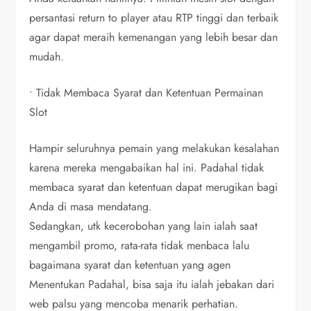
persantasi return to player atau RTP tinggi dan terbaik
agar dapat meraih kemenangan yang lebih besar dan
mudah.
• Tidak Membaca Syarat dan Ketentuan Permainan
Slot
Hampir seluruhnya pemain yang melakukan kesalahan
karena mereka mengabaikan hal ini. Padahal tidak
membaca syarat dan ketentuan dapat merugikan bagi
Anda di masa mendatang.
Sedangkan, utk kecerobohan yang lain ialah saat
mengambil promo, rata-rata tidak menbaca lalu
bagaimana syarat dan ketentuan yang agen
Menentukan Padahal, bisa saja itu ialah jebakan dari
web palsu yang mencoba menarik perhatian.