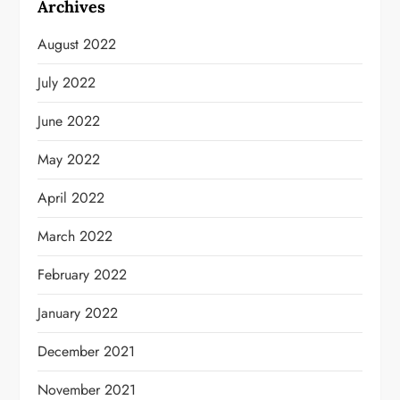
Archives
August 2022
July 2022
June 2022
May 2022
April 2022
March 2022
February 2022
January 2022
December 2021
November 2021