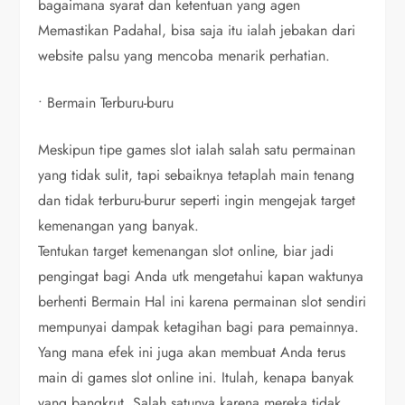
bagaimana syarat dan ketentuan yang agen
Memastikan Padahal, bisa saja itu ialah jebakan dari
website palsu yang mencoba menarik perhatian.
• Bermain Terburu-buru
Meskipun tipe games slot ialah salah satu permainan
yang tidak sulit, tapi sebaiknya tetaplah main tenang
dan tidak terburu-burur seperti ingin mengejak target
kemenangan yang banyak.
Tentukan target kemenangan slot online, biar jadi
pengingat bagi Anda utk mengetahui kapan waktunya
berhenti Bermain Hal ini karena permainan slot sendiri
mempunyai dampak ketagihan bagi para pemainnya.
Yang mana efek ini juga akan membuat Anda terus
main di games slot online ini. Itulah, kenapa banyak
yang bangkrut. Salah satunya karena mereka tidak