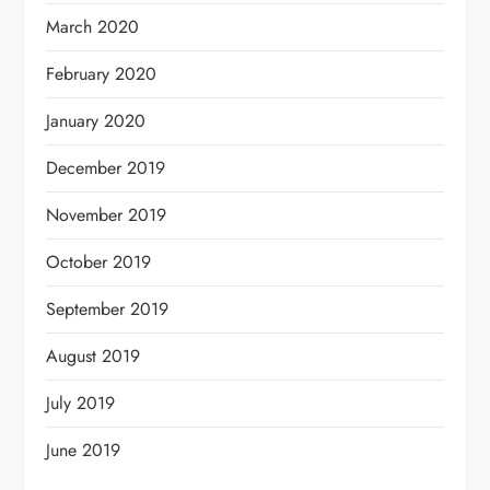
March 2020
February 2020
January 2020
December 2019
November 2019
October 2019
September 2019
August 2019
July 2019
June 2019