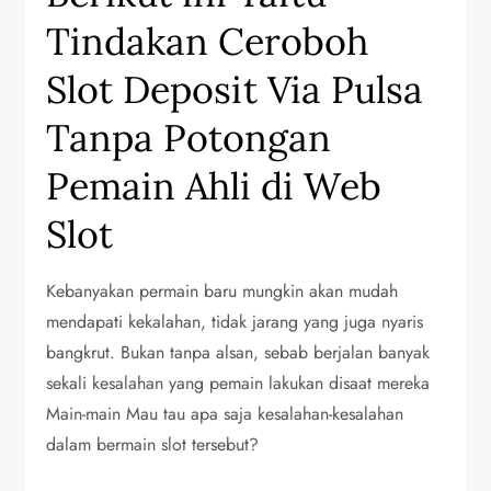
Tindakan Ceroboh
Slot Deposit Via Pulsa
Tanpa Potongan
Pemain Ahli di Web
Slot
Kebanyakan permain baru mungkin akan mudah
mendapati kekalahan, tidak jarang yang juga nyaris
bangkrut. Bukan tanpa alsan, sebab berjalan banyak
sekali kesalahan yang pemain lakukan disaat mereka
Main-main Mau tau apa saja kesalahan-kesalahan
dalam bermain slot tersebut?