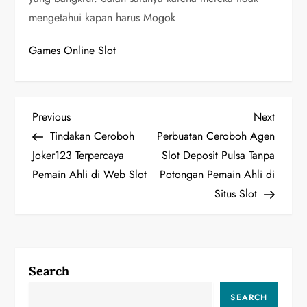
mengetahui kapan harus Mogok
Games Online Slot
P
Previous
Next
Previous
Next
Post
Post
Tindakan Ceroboh
Perbuatan Ceroboh Agen
o
Joker123 Terpercaya
Slot Deposit Pulsa Tanpa
Pemain Ahli di Web Slot
Potongan Pemain Ahli di
s
Situs Slot
t
n
a
Search
v
SEARCH