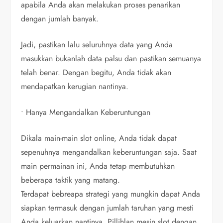
apabila Anda akan melakukan proses penarikan
dengan jumlah banyak.
Jadi, pastikan lalu seluruhnya data yang Anda
masukkan bukanlah data palsu dan pastikan semuanya
telah benar. Dengan begitu, Anda tidak akan
mendapatkan kerugian nantinya.
• Hanya Mengandalkan Keberuntungan
Dikala main-main slot online, Anda tidak dapat
sepenuhnya mengandalkan keberuntungan saja. Saat
main permainan ini, Anda tetap membutuhkan
beberapa taktik yang matang.
Terdapat bebreapa strategi yang mungkin dapat Anda
siapkan termasuk dengan jumlah taruhan yang mesti
Anda keluarkan nantinya. Pillihlan mesin slot dengan