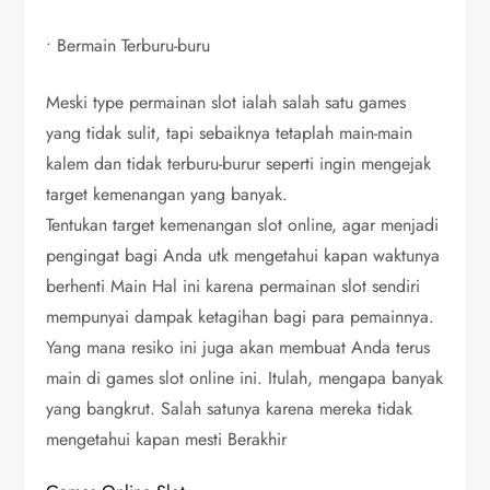
• Bermain Terburu-buru
Meski type permainan slot ialah salah satu games
yang tidak sulit, tapi sebaiknya tetaplah main-main
kalem dan tidak terburu-burur seperti ingin mengejak
target kemenangan yang banyak.
Tentukan target kemenangan slot online, agar menjadi
pengingat bagi Anda utk mengetahui kapan waktunya
berhenti Main Hal ini karena permainan slot sendiri
mempunyai dampak ketagihan bagi para pemainnya.
Yang mana resiko ini juga akan membuat Anda terus
main di games slot online ini. Itulah, mengapa banyak
yang bangkrut. Salah satunya karena mereka tidak
mengetahui kapan mesti Berakhir