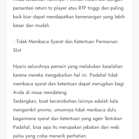
persantasi return to player atau RTP tinggi dan paling
baik biar dapat mendapatkan kemenangan yang lebih
besar dan mudah.
• Tidak Membaca Syarat dan Ketentuan Permainan
Slot
Nyaris seluruhnya pemain yang melakukan kesalahan
karena mereka mengabaikan hal ini. Padahal tidak
membaca syarat dan ketentuan dapat merugikan bagi
Anda di masa mendatang.
Sedangkan, buat kecerobohan lainnya adalah kala
mengambil promo, umumnya tidak menbaca dulu
bagaimana syarat dan ketentuan yang agen Tentukan
Padahal, bisa saja itu merupakan jebakan dari web
palsu yang coba menarik perhatian.