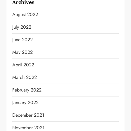
Archives
August 2022
July 2022
June 2022
May 2022
April 2022
March 2022
February 2022
January 2022
December 2021
November 2021