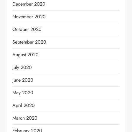
December 2020
November 2020
October 2020
September 2020
August 2020
July 2020
June 2020
May 2020
April 2020
March 2020
February 2020