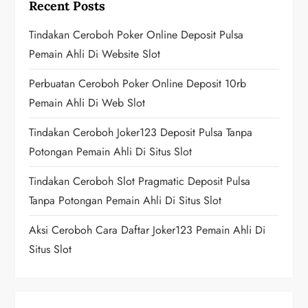
g
Recent Posts
a
Tindakan Ceroboh Poker Online Deposit Pulsa
Pemain Ahli Di Website Slot
t
Perbuatan Ceroboh Poker Online Deposit 10rb
i
Pemain Ahli Di Web Slot
o
Tindakan Ceroboh Joker123 Deposit Pulsa Tanpa
n
Potongan Pemain Ahli Di Situs Slot
Tindakan Ceroboh Slot Pragmatic Deposit Pulsa
Tanpa Potongan Pemain Ahli Di Situs Slot
Aksi Ceroboh Cara Daftar Joker123 Pemain Ahli Di
Situs Slot