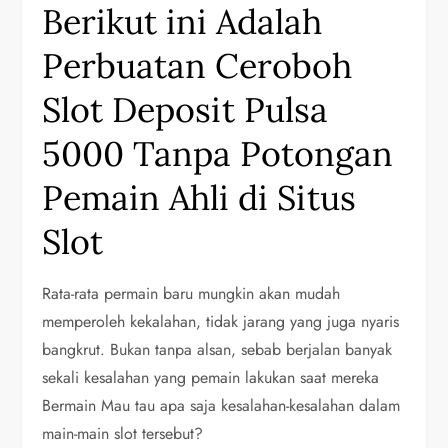
Berikut ini Adalah
Perbuatan Ceroboh
Slot Deposit Pulsa
5000 Tanpa Potongan
Pemain Ahli di Situs
Slot
Rata-rata permain baru mungkin akan mudah
memperoleh kekalahan, tidak jarang yang juga nyaris
bangkrut. Bukan tanpa alsan, sebab berjalan banyak
sekali kesalahan yang pemain lakukan saat mereka
Bermain Mau tau apa saja kesalahan-kesalahan dalam
main-main slot tersebut?