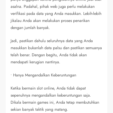
asalna. Padahal, pihak web juga perlu melakukan
verifikasi pada data yang Anda masukkan. Lebih-lebih
jikalau Anda akan melakukan proses penarikan
dengan jumlah banyak.
Jadi, pastikan dahulu seluruhnya data yang Anda
masukkan bukanlah data palsu dan pastikan semuanya
telah benar. Dengan begitu, Anda tidak akan
mendapati kerugian nantinya.
• Hanya Mengandalkan Keberuntungan
Ketika bermain slot online, Anda tidak dapat
sepenuhnya mengandalkan keberuntungan saja.
Dikala bermain games ini, Anda tetap membutuhkan
sekian banyak taktik yang matang.