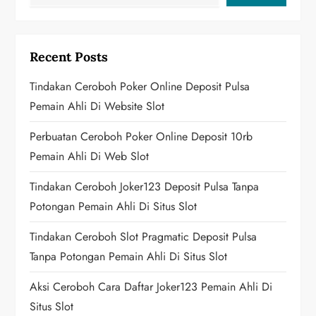
i
g
Recent Posts
a
Tindakan Ceroboh Poker Online Deposit Pulsa
Pemain Ahli Di Website Slot
t
Perbuatan Ceroboh Poker Online Deposit 10rb
i
Pemain Ahli Di Web Slot
o
Tindakan Ceroboh Joker123 Deposit Pulsa Tanpa
n
Potongan Pemain Ahli Di Situs Slot
Tindakan Ceroboh Slot Pragmatic Deposit Pulsa
Tanpa Potongan Pemain Ahli Di Situs Slot
Aksi Ceroboh Cara Daftar Joker123 Pemain Ahli Di
Situs Slot