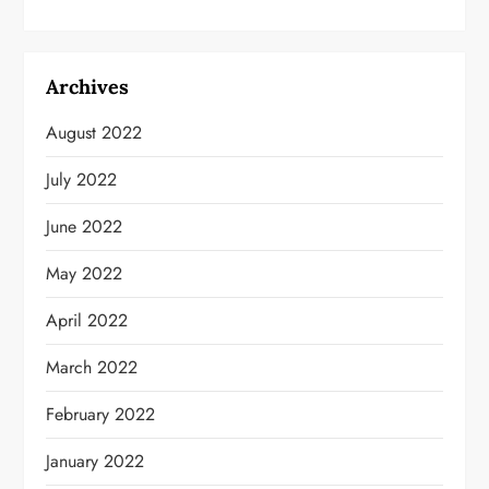
Archives
August 2022
July 2022
June 2022
May 2022
April 2022
March 2022
February 2022
January 2022