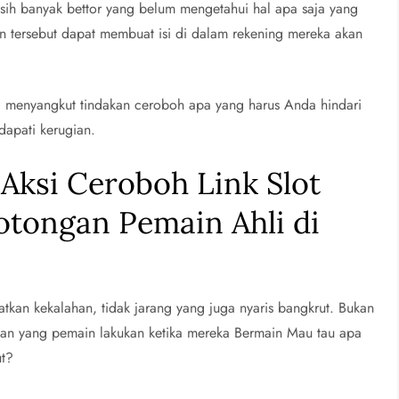
sih banyak bettor yang belum mengetahui hal apa saja yang
an tersebut dapat membuat isi di dalam rekening mereka akan
a menyangkut tindakan ceroboh apa yang harus Anda hindari
ndapati kerugian.
Aksi Ceroboh Link Slot
otongan Pemain Ahli di
kan kekalahan, tidak jarang yang juga nyaris bangkrut. Bukan
ahan yang pemain lakukan ketika mereka Bermain Mau tau apa
ut?