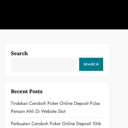
Search
SEARCH
Recent Posts
Tindakan Ceroboh Poker Online Deposit Pulsa
Pemain Ahli Di Website Slot
Perbuatan Ceroboh Poker Online Deposit 10rb