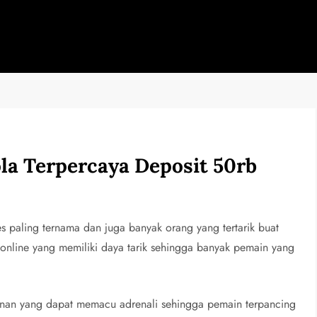
la Terpercaya Deposit 50rb
mes paling ternama dan juga banyak orang yang tertarik buat
online yang memiliki daya tarik sehingga banyak pemain yang
inan yang dapat memacu adrenali sehingga pemain terpancing