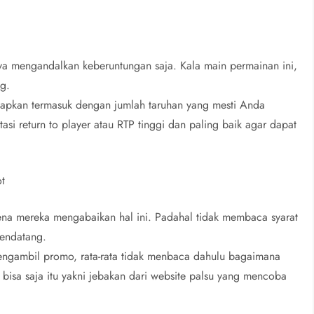
ya mengandalkan keberuntungan saja. Kala main permainan ini,
g.
iapkan termasuk dengan jumlah taruhan yang mesti Anda
tasi return to player atau RTP tinggi dan paling baik agar dapat
t
ena mereka mengabaikan hal ini. Padahal tidak membaca syarat
endatang.
engambil promo, rata-rata tidak menbaca dahulu bagaimana
bisa saja itu yakni jebakan dari website palsu yang mencoba