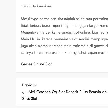
• Main Terburu-buru
Meski type permainan slot adalah salah satu permainan
tidak terburu-burur seperti ingin mengejak target ke
Menentukan target kemenangan slot online, biar jadi
Main Hal ini karena permainan slot sendiri mempunya
juga akan membuat Anda terus main-main di games slo
satunya karena mereka tidak mengetahui kapan mest
Games Online Slot
P
Previous
Previous
Post
Aksi Ceroboh Qq Slot Deposit Pulsa Pemain Ahli
o
Situs Slot
s