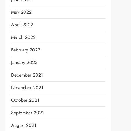
May 2022
April 2022
March 2022
February 2022
January 2022
December 2021
November 2021
October 2021
September 2021
August 2021