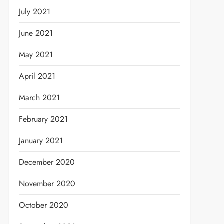
July 2021
June 2021
May 2021
April 2021
March 2021
February 2021
January 2021
December 2020
November 2020
October 2020