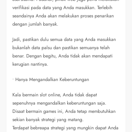
verifikasi pada data yang Anda masukkan. Terlebih
seandainya Anda akan melakukan proses penarikan
dengan jumlah banyak.
Jadi, pastikan dulu semua data yang Anda masukkan
bukanlah data palsu dan pastikan semuanya telah
benar. Dengan begitu, Anda tidak akan mendapati
kerugian nantinya.
• Hanya Mengandalkan Keberuntungan
Kala bermain slot online, Anda tidak dapat
sepenuhnya mengandalkan keberuntungan saja.
Disaat bermain games ini, Anda tetap membutuhkan
sekian banyak strategi yang matang.
Terdapat bebreapa strategi yang mungkin dapat Anda