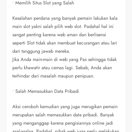
• Memilih Situs Slot yang Salah
Kesalahan perdana yang banyak pemain lakukan kala
main slot yakni salah pilih web slot. Padahal hal ini
sangat penting karena web aman dan berlisensi
seperti Slot tidak akan membuat kecurangan atau lari
dari tanggung jawab mereka.
Jika Anda main-main di web yang Pas sehingga tidak
perlu khawatir atau cemas lagi. Sebab, Anda akan
terhindar dari masalah maupun penipuan.
• Salah Memasukkan Data Pribadi
Aksi ceroboh kemudian yang juga merugikan pemain
merupakan salah memasukkan data pribadi. Banyak
yang menganggap karena pengisiannya online jadi
asal-asalna. Padahal, pihak web juga perlu melakukan