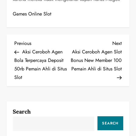
Games Online Slot
P
Previous
Next
Previous
Next
Post
Post
Aksi Ceroboh Agen
Aksi Ceroboh Agen Slot
o
Bola Terpercaya Deposit
Bonus New Member 100
50rb Pemain Ahli di Situs
Pemain Ahli di Situs Slot
s
Slot
t
n
a
Search
v
SEARCH