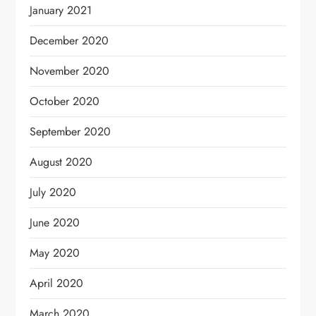
January 2021
December 2020
November 2020
October 2020
September 2020
August 2020
July 2020
June 2020
May 2020
April 2020
March 2020