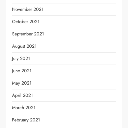
November 2021
October 2021
September 2021
August 2021
July 2021
June 2021
May 2021
April 2021
March 2021
February 2021