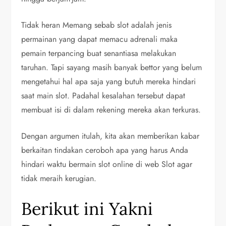
Tidak heran Memang sebab slot adalah jenis
permainan yang dapat memacu adrenali maka
pemain terpancing buat senantiasa melakukan
taruhan. Tapi sayang masih banyak bettor yang belum
mengetahui hal apa saja yang butuh mereka hindari
saat main slot. Padahal kesalahan tersebut dapat
membuat isi di dalam rekening mereka akan terkuras.
Dengan argumen itulah, kita akan memberikan kabar
berkaitan tindakan ceroboh apa yang harus Anda
hindari waktu bermain slot online di web Slot agar
tidak meraih kerugian.
Berikut ini Yakni