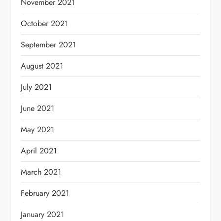
November 2021
October 2021
September 2021
August 2021
July 2021
June 2021
May 2021
April 2021
March 2021
February 2021
January 2021