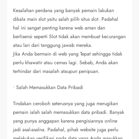
Kesalahan perdana yang banyak pemain lakukan
dikala main slot yaitu salah pilih situs slot. Padahal
hal ini sangat penting karena web aman dan
berlisensi seperti Slot tidak akan membuat kecurangan
atau lari dari tanggung jawab mereka.
Jika Anda bermain di web yang Tepat sehingga tidak
perlu khawatir atau cemas lagi. Sebab, Anda akan
terhindar dari masalah ataupun penipuan.
• Salah Memasukkan Data Pribadi
Tindakan ceroboh seterusnya yang juga merugikan
pemain ialah salah memasukkan data pribadi. Banyak
yang punya anggapan karena pengisiannya online
jadi asal-asalna. Padahal, pihak website juga perlu
melakukan verifikasi pada data yang Anda masukkan.