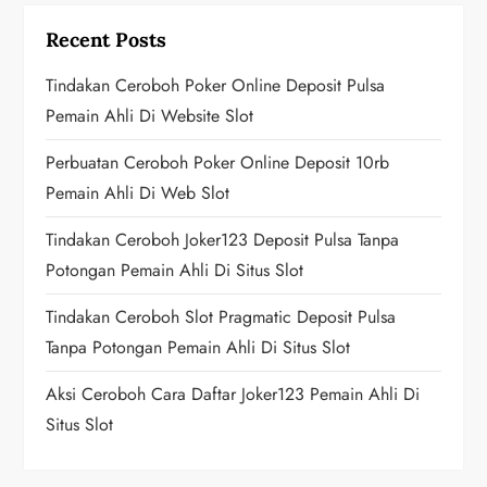
g
Recent Posts
a
Tindakan Ceroboh Poker Online Deposit Pulsa
Pemain Ahli Di Website Slot
t
Perbuatan Ceroboh Poker Online Deposit 10rb
i
Pemain Ahli Di Web Slot
o
Tindakan Ceroboh Joker123 Deposit Pulsa Tanpa
n
Potongan Pemain Ahli Di Situs Slot
Tindakan Ceroboh Slot Pragmatic Deposit Pulsa
Tanpa Potongan Pemain Ahli Di Situs Slot
Aksi Ceroboh Cara Daftar Joker123 Pemain Ahli Di
Situs Slot