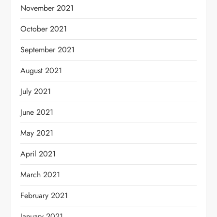
November 2021
October 2021
September 2021
August 2021
July 2021
June 2021
May 2021
April 2021
March 2021
February 2021
January 2021