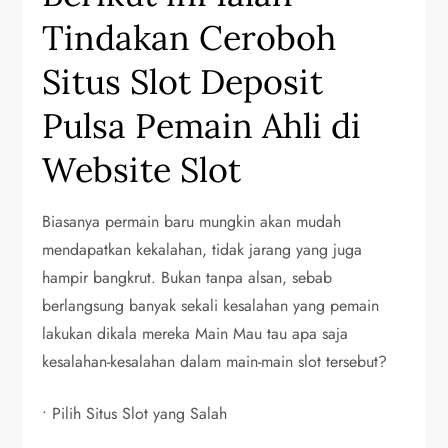
Tindakan Ceroboh
Situs Slot Deposit
Pulsa Pemain Ahli di
Website Slot
Biasanya permain baru mungkin akan mudah
mendapatkan kekalahan, tidak jarang yang juga
hampir bangkrut. Bukan tanpa alsan, sebab
berlangsung banyak sekali kesalahan yang pemain
lakukan dikala mereka Main Mau tau apa saja
kesalahan-kesalahan dalam main-main slot tersebut?
• Pilih Situs Slot yang Salah