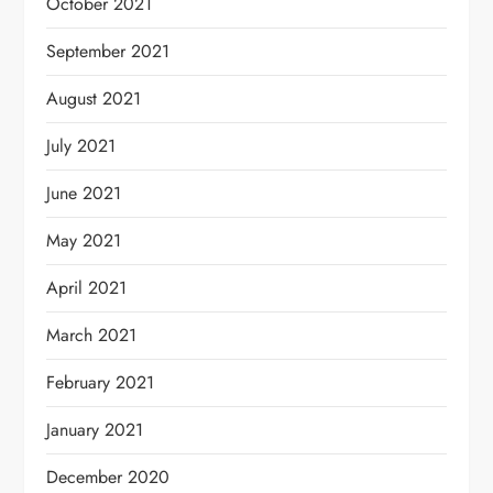
October 2021
September 2021
August 2021
July 2021
June 2021
May 2021
April 2021
March 2021
February 2021
January 2021
December 2020