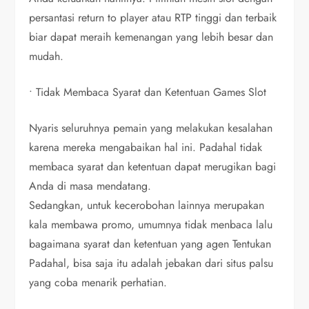
persantasi return to player atau RTP tinggi dan terbaik
biar dapat meraih kemenangan yang lebih besar dan
mudah.
• Tidak Membaca Syarat dan Ketentuan Games Slot
Nyaris seluruhnya pemain yang melakukan kesalahan
karena mereka mengabaikan hal ini. Padahal tidak
membaca syarat dan ketentuan dapat merugikan bagi
Anda di masa mendatang.
Sedangkan, untuk kecerobohan lainnya merupakan
kala membawa promo, umumnya tidak menbaca lalu
bagaimana syarat dan ketentuan yang agen Tentukan
Padahal, bisa saja itu adalah jebakan dari situs palsu
yang coba menarik perhatian.