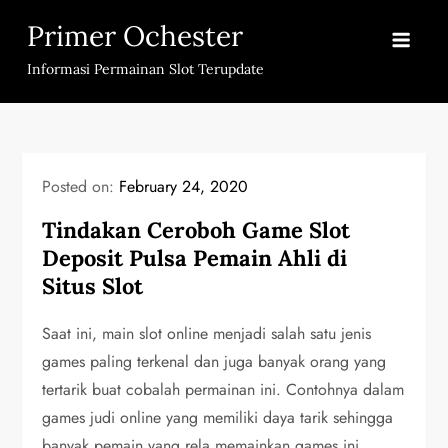
Skip
Primer Ochester
to
content
Informasi Permainan Slot Terupdate
Posted on:
February 24, 2020
Tindakan Ceroboh Game Slot
Deposit Pulsa Pemain Ahli di
Situs Slot
Saat ini, main slot online menjadi salah satu jenis
games paling terkenal dan juga banyak orang yang
tertarik buat cobalah permainan ini. Contohnya dalam
games judi online yang memiliki daya tarik sehingga
banyak pemain yang rela memainkan games ini