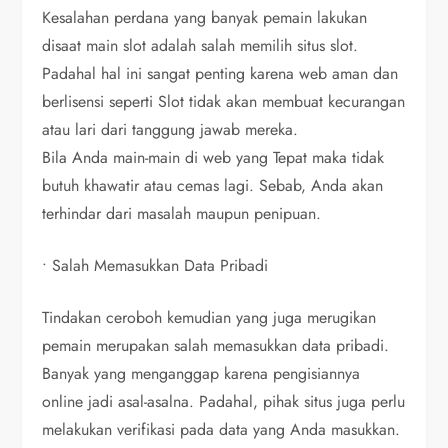
Kesalahan perdana yang banyak pemain lakukan
disaat main slot adalah salah memilih situs slot.
Padahal hal ini sangat penting karena web aman dan
berlisensi seperti Slot tidak akan membuat kecurangan
atau lari dari tanggung jawab mereka.
Bila Anda main-main di web yang Tepat maka tidak
butuh khawatir atau cemas lagi. Sebab, Anda akan
terhindar dari masalah maupun penipuan.
• Salah Memasukkan Data Pribadi
Tindakan ceroboh kemudian yang juga merugikan
pemain merupakan salah memasukkan data pribadi.
Banyak yang menganggap karena pengisiannya
online jadi asal-asalna. Padahal, pihak situs juga perlu
melakukan verifikasi pada data yang Anda masukkan.