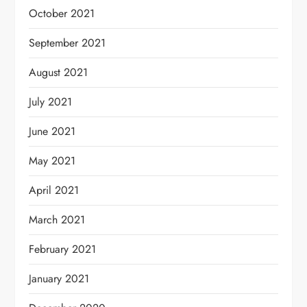
October 2021
September 2021
August 2021
July 2021
June 2021
May 2021
April 2021
March 2021
February 2021
January 2021