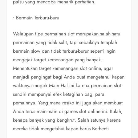
palsu yang mencoba menarik perhatian.
• Bermain Terburu-buru
Walaupun tipe permainan slot merupakan salah satu
permainan yang tidak sulit, tapi sebaiknya tetaplah
bermain slow dan tidak terburu-burur seperti ingin
mengejak target kemenangan yang banyak.
Menentukan target kemenangan slot online, agar
menjadi pengingat bagi Anda buat mengetahui kapan
waktunya mogok Main Hal ini karena permainan slot
sendiri mempunyai efek ketagihan bagi para
pemainnya. Yang mana resiko ini juga akan membuat
Anda terus main-main di games slot online ini. Itulah,
kenapa banyak yang bangkrut. Salah satunya karena
mereka tidak mengetahui kapan harus Berhenti