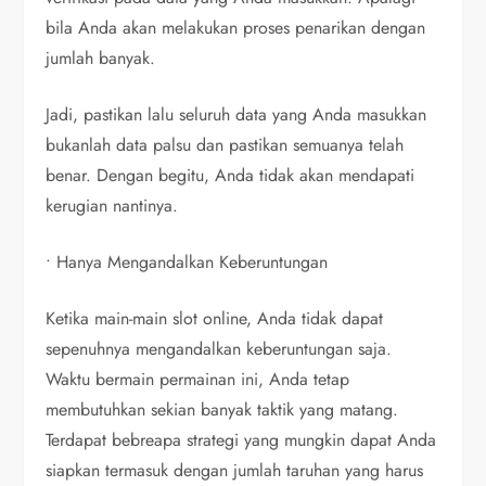
bila Anda akan melakukan proses penarikan dengan
jumlah banyak.
Jadi, pastikan lalu seluruh data yang Anda masukkan
bukanlah data palsu dan pastikan semuanya telah
benar. Dengan begitu, Anda tidak akan mendapati
kerugian nantinya.
• Hanya Mengandalkan Keberuntungan
Ketika main-main slot online, Anda tidak dapat
sepenuhnya mengandalkan keberuntungan saja.
Waktu bermain permainan ini, Anda tetap
membutuhkan sekian banyak taktik yang matang.
Terdapat bebreapa strategi yang mungkin dapat Anda
siapkan termasuk dengan jumlah taruhan yang harus