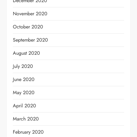
December 2020
November 2020
October 2020
September 2020
August 2020
July 2020
June 2020
May 2020
April 2020
March 2020
February 2020