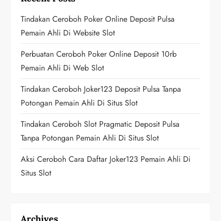
g
Tindakan Ceroboh Poker Online Deposit Pulsa
a
Pemain Ahli Di Website Slot
t
Perbuatan Ceroboh Poker Online Deposit 10rb
Pemain Ahli Di Web Slot
i
Tindakan Ceroboh Joker123 Deposit Pulsa Tanpa
o
Potongan Pemain Ahli Di Situs Slot
n
Tindakan Ceroboh Slot Pragmatic Deposit Pulsa
Tanpa Potongan Pemain Ahli Di Situs Slot
Aksi Ceroboh Cara Daftar Joker123 Pemain Ahli Di
Situs Slot
Archives