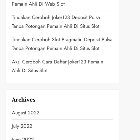
Pemain Ahli Di Web Slot
Tindakan Ceroboh Joker123 Deposit Pulsa
Tanpa Potongan Pemain Ahli Di Situs Slot
Tindakan Ceroboh Slot Pragmatic Deposit Pulsa
Tanpa Potongan Pemain Ahli Di Situs Slot
Aksi Ceroboh Cara Daftar Joker123 Pemain
Ahli Di Situs Slot
Archives
August 2022
July 2022
June 2022