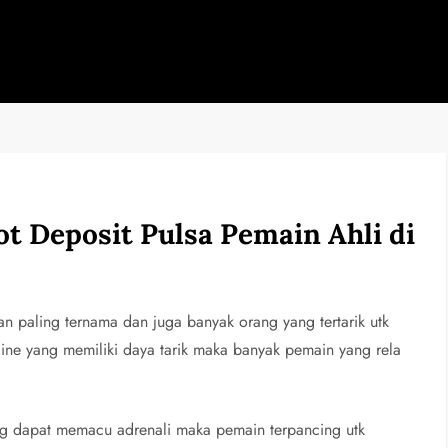
t Deposit Pulsa Pemain Ahli di
inan paling ternama dan juga banyak orang yang tertarik utk
ine yang memiliki daya tarik maka banyak pemain yang rela
ng dapat memacu adrenali maka pemain terpancing utk