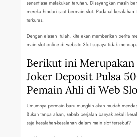
senantiasa melakukan taruhan. Disayangkan masih ba
mereka hindari saat bermain slot. Padahal kesalahan
terkuras.
Dengan alasan itulah, kita akan memberikan berita m
main slot online di website Slot supaya tidak mendap
Berikut ini Merupakan
Joker Deposit Pulsa 5
Pemain Ahli di Web Slo
Umumnya permain baru mungkin akan mudah mendapatk
Bukan tanpa alsan, sebab berjalan banyak sekali kes
saja kesalahan-kesalahan dalam main slot tersebut?