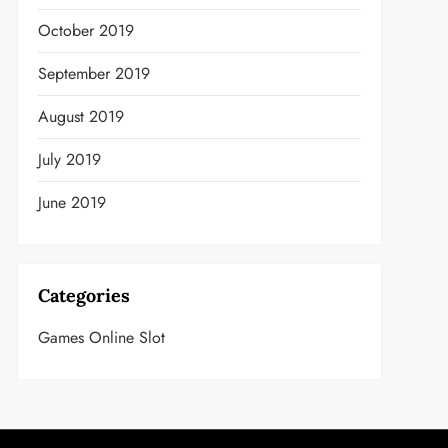
October 2019
September 2019
August 2019
July 2019
June 2019
Categories
Games Online Slot