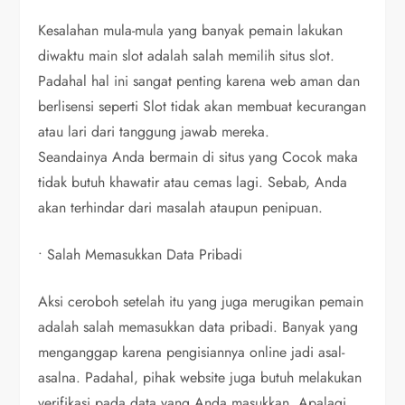
Kesalahan mula-mula yang banyak pemain lakukan
diwaktu main slot adalah salah memilih situs slot.
Padahal hal ini sangat penting karena web aman dan
berlisensi seperti Slot tidak akan membuat kecurangan
atau lari dari tanggung jawab mereka.
Seandainya Anda bermain di situs yang Cocok maka
tidak butuh khawatir atau cemas lagi. Sebab, Anda
akan terhindar dari masalah ataupun penipuan.
• Salah Memasukkan Data Pribadi
Aksi ceroboh setelah itu yang juga merugikan pemain
adalah salah memasukkan data pribadi. Banyak yang
menganggap karena pengisiannya online jadi asal-
asalna. Padahal, pihak website juga butuh melakukan
verifikasi pada data yang Anda masukkan. Apalagi