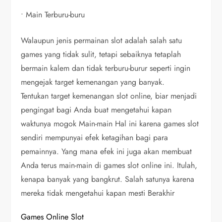
• Main Terburu-buru
Walaupun jenis permainan slot adalah salah satu
games yang tidak sulit, tetapi sebaiknya tetaplah
bermain kalem dan tidak terburu-burur seperti ingin
mengejak target kemenangan yang banyak.
Tentukan target kemenangan slot online, biar menjadi
pengingat bagi Anda buat mengetahui kapan
waktunya mogok Main-main Hal ini karena games slot
sendiri mempunyai efek ketagihan bagi para
pemainnya. Yang mana efek ini juga akan membuat
Anda terus main-main di games slot online ini. Itulah,
kenapa banyak yang bangkrut. Salah satunya karena
mereka tidak mengetahui kapan mesti Berakhir
Games Online Slot