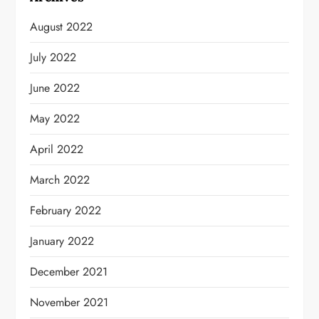
August 2022
July 2022
June 2022
May 2022
April 2022
March 2022
February 2022
January 2022
December 2021
November 2021