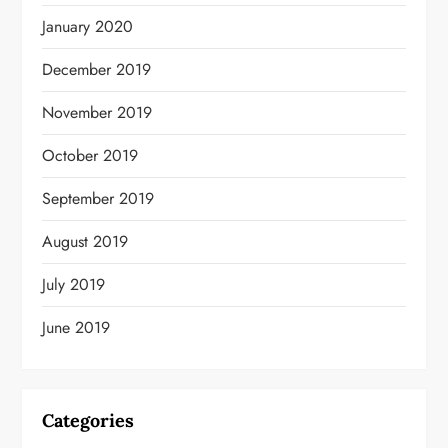
January 2020
December 2019
November 2019
October 2019
September 2019
August 2019
July 2019
June 2019
Categories