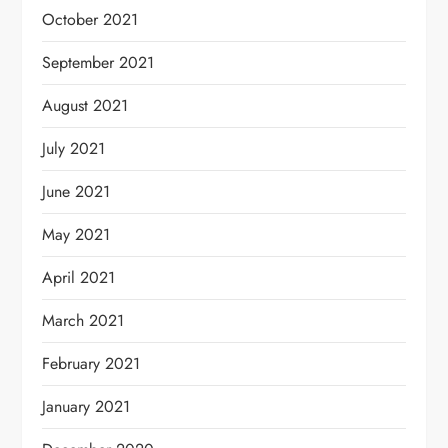
October 2021
September 2021
August 2021
July 2021
June 2021
May 2021
April 2021
March 2021
February 2021
January 2021