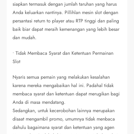
siapkan termasuk dengan jumlah taruhan yang harus
Anda keluarkan nantinya. Pillihlan mesin slot dengan
persantasi return to player atau RTP tinggi dan paling
baik biar dapat meraih kemenangan yang lebih besar
dan mudah.
• Tidak Membaca Syarat dan Ketentuan Permainan
Slot
Nyaris semua pemain yang melakukan kesalahan
karena mereka mengabaikan hal ini. Padahal tidak
membaca syarat dan ketentuan dapat merugikan bagi
Anda di masa mendatang.
Sedangkan, untuk kecerobohan lainnya merupakan
disaat mengambil promo, umumnya tidak menbaca
dahulu bagaimana syarat dan ketentuan yang agen