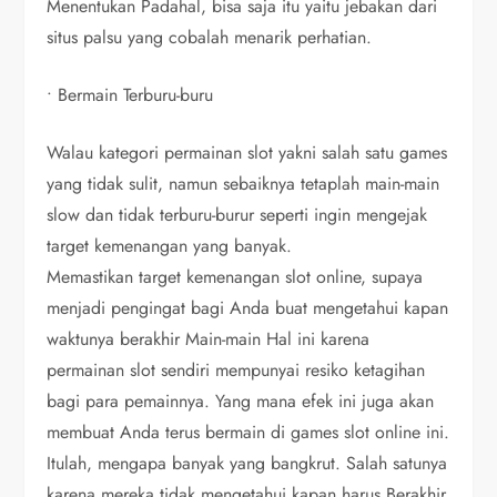
Menentukan Padahal, bisa saja itu yaitu jebakan dari
situs palsu yang cobalah menarik perhatian.
• Bermain Terburu-buru
Walau kategori permainan slot yakni salah satu games
yang tidak sulit, namun sebaiknya tetaplah main-main
slow dan tidak terburu-burur seperti ingin mengejak
target kemenangan yang banyak.
Memastikan target kemenangan slot online, supaya
menjadi pengingat bagi Anda buat mengetahui kapan
waktunya berakhir Main-main Hal ini karena
permainan slot sendiri mempunyai resiko ketagihan
bagi para pemainnya. Yang mana efek ini juga akan
membuat Anda terus bermain di games slot online ini.
Itulah, mengapa banyak yang bangkrut. Salah satunya
karena mereka tidak mengetahui kapan harus Berakhir