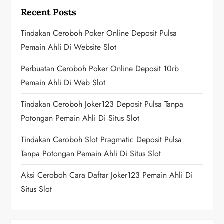
i
Recent Posts
g
Tindakan Ceroboh Poker Online Deposit Pulsa
a
Pemain Ahli Di Website Slot
t
Perbuatan Ceroboh Poker Online Deposit 10rb
Pemain Ahli Di Web Slot
i
Tindakan Ceroboh Joker123 Deposit Pulsa Tanpa
o
Potongan Pemain Ahli Di Situs Slot
n
Tindakan Ceroboh Slot Pragmatic Deposit Pulsa
Tanpa Potongan Pemain Ahli Di Situs Slot
Aksi Ceroboh Cara Daftar Joker123 Pemain Ahli Di
Situs Slot