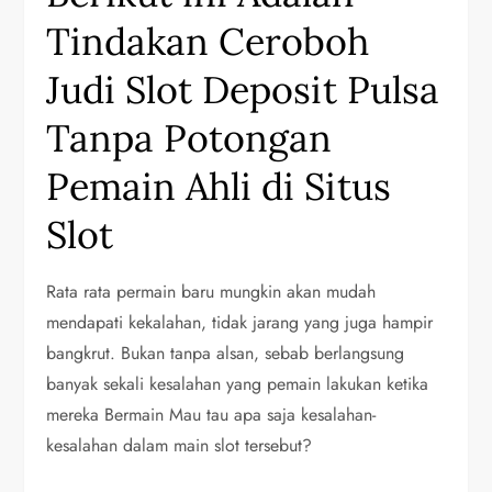
Tindakan Ceroboh
Judi Slot Deposit Pulsa
Tanpa Potongan
Pemain Ahli di Situs
Slot
Rata rata permain baru mungkin akan mudah
mendapati kekalahan, tidak jarang yang juga hampir
bangkrut. Bukan tanpa alsan, sebab berlangsung
banyak sekali kesalahan yang pemain lakukan ketika
mereka Bermain Mau tau apa saja kesalahan-
kesalahan dalam main slot tersebut?