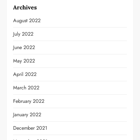
Archives
August 2022
July 2022
June 2022
May 2022
April 2022
March 2022
February 2022
January 2022
December 2021