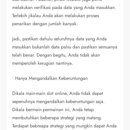
melakukan verifikasi pada data yang Anda masukkan.
Terlebih jikalau Anda akan melakukan proses
penarikan dengan jumlah banyak.
Jadi, pastikan dahulu seluruhnya data yang Anda
masukkan bukanlah data palsu dan pastikan semuanya
telah benar. Dengan begitu, Anda tidak akan
memperoleh kerugian nantinya.
• Hanya Mengandalkan Keberuntungan
Dikala main-main slot online, Anda tidak dapat
sepenuhnya mengandalkan keberuntungan saja.
Dikala bermain permainan ini, Anda tetap
membutuhkan beberapa strategi yang matang.
Terdapat bebreapa strategi yang mungkin dapat Anda